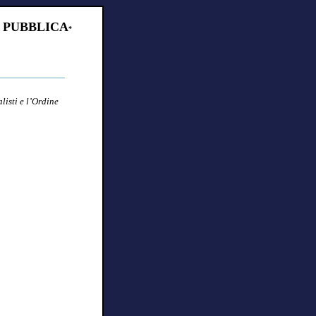
 PUBBLICA
*
isti e l’Ordine