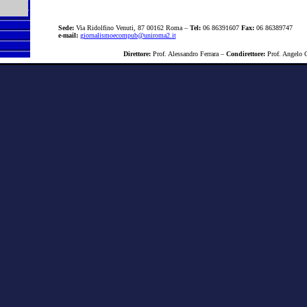
Sede:
Via
Ridolfino
Venuti, 87 00162 Roma –
Tel:
06 863
91607
Fax:
06 863
89747
e-mail:
giornalismoecompub@uniroma2.it
Direttore:
Prof.
Alessandro Ferrara –
Condirettore:
Prof.
Angelo 