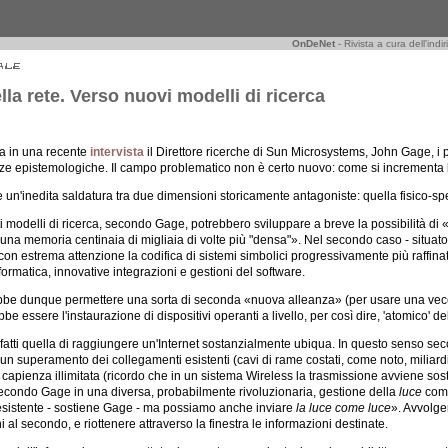
OnDeNet
- Rivista a cura dell'indi
la rete. Verso nuovi modelli di ricerca
a in una recente
intervista
il Direttore ricerche di Sun Microsystems, John Gage, i 
ze epistemologiche. Il campo problematico non è certo nuovo: come si incrementa l
 un'inedita saldatura tra due dimensioni storicamente antagoniste: quella fisico-spe
ti modelli di ricerca, secondo Gage, potrebbero sviluppare a breve la possibilità di
 una memoria centinaia di migliaia di volte più "densa"». Nel secondo caso - situato
 con estrema attenzione la codifica di sistemi simbolici progressivamente più raffin
ormatica, innovative integrazioni e gestioni del software.
rebbe dunque permettere una sorta di seconda «nuova alleanza» (per usare una vec
ebbe essere l'instaurazione di dispositivi operanti a livello, per così dire, 'atomico' d
infatti quella di raggiungere un'Internet sostanzialmente ubiqua. In questo senso s
un superamento dei collegamenti esistenti (cavi di rame costati, come noto, miliard
 capienza illimitata (ricordo che in un sistema Wireless la trasmissione avviene sos
secondo Gage in una diversa, probabilmente rivoluzionaria, gestione della
luce
come
eesistente - sostiene Gage - ma possiamo anche inviare
la luce come luce
». Avvolge
i al secondo, e riottenere attraverso la finestra le informazioni destinate.