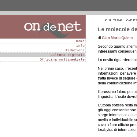
Le molecole del
di
Gian Mario Quinto
Home
Info
Secondo quanto afferm
Redazione
interessanti conseguen
Cultura digitale
Officina multimediale
La novità riguarderebbe
Nel primo caso, i recen
informazioni, per avere
tratta invece di seguire
della comunicazione inf
Il prossimo futuro pot
linguistici. L'esito dovr
L'utopia sottesa resta 
già oggi consentirebbe 
slargo informatico dalla
novità è individuabile 
cavo a fibre ottiche pr
terabytes di informazion