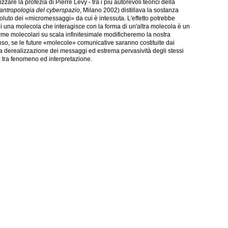
zzare la profezia d
i Pierre Lévy -
tra i più autorevoli teorici della
n'antropologia del cyberspazio
, Milano 2002) distillava la sostanza
oluto dei «micromessaggi» da cui è intessuta. L'effetto potrebbe
 di una molecola che interagisce con la forma di un'altra molecola è un
 molecolari su scala infinitesimale modificheremo la nostra
so, se le future «molecole» comunicative saranno costituite dai
tra derealizzazione dei messaggi ed estrema pervasività degli stessi
: tra fenomeno ed interpretazione.