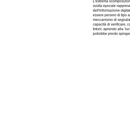
L'estrema scomposizione
svolta epocale rapprese
dell'informazione digit
essere persino di tipo a
meccanismo di segnalaz
capacità di verificare,
fotoni, aprendo alla ‘l
potrebbe presto spinger