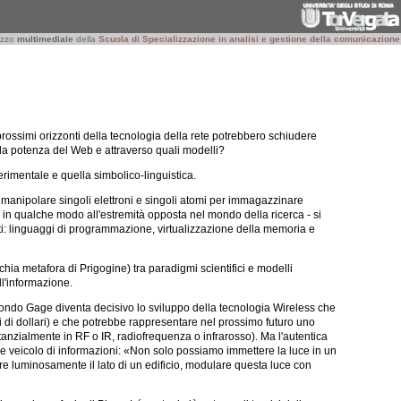
rizzo
multimediale
della
Scuola di Specializzazione in analisi e gestione della comunicazione
prossimi orizzonti della tecnologia della rete potrebbero schiudere
a potenza del Web e attraverso quali modelli?
rimentale e quella simbolico-linguistica.
 «manipolare singoli elettroni e singoli atomi per immagazzinare
 in qualche modo all'estremità opposta nel mondo della ricerca - si
ati: linguaggi di programmazione, virtualizzazione della memoria e
chia metafora d
i Prigogine)
tra paradigmi scientifici e modelli
ell'informazione.
econdo Gage diventa decisivo lo sviluppo della tecnologia
Wireless
che
i di dollari) e che potrebbe rappresentare nel prossimo futuro uno
tanzialmente in RF o IR, radiofrequenza o infrarosso). Ma l'autentica
 veicolo di informazioni: «Non solo possiamo immettere la luce in un
re luminosamente il lato di un edificio, modulare questa luce con