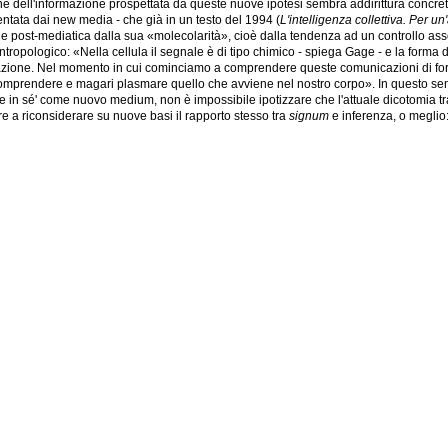
 dell'informazione prospettata da queste nuove ipotesi sembra addirittura concreti
ntata dai new media - che già in un testo del 1994 (
L'intelligenza collettiva. Per u
ale post-mediatica dalla sua «molecolarità», cioè dalla tendenza ad un controllo ass
ntropologico: «Nella cellula il segnale è di tipo chimico - spiega Gage - e la forma
ione. Nel momento in cui cominciamo a comprendere queste comunicazioni di forme
 comprendere e magari plasmare quello che avviene nel nostro corpo». In questo sen
uce in sé' come nuovo medium, non è impossibile ipotizzare che l'attuale dicotomia 
e a riconsiderare su nuove basi il rapporto stesso tra
signum
e inferenza, o meglio