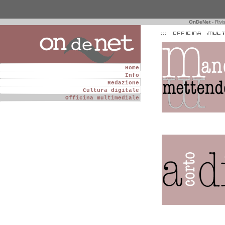
OnDeNet
- Rivi
Home
Info
Redazione
Cultura digitale
Officina multimediale