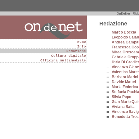
OnDeNet
- Rivi
Redazione
Marco Boccia
Leopoldo Calab
Home
Andrea Campan
Info
Francesca Cop
Redazione
Mirea Crescen
Cultura digitale
Gabriele Cropp
Officina multimediale
Ilaria Di Credic
Vincenzo Gianci
Valentina Mare
Barbara Marini
Davide Mattei
Maria Federica
Stefania Paxhi
Silvia Pepe
Gian Mario Qui
Viviana Saita
Vincenzo Savi
Benedetta Troc